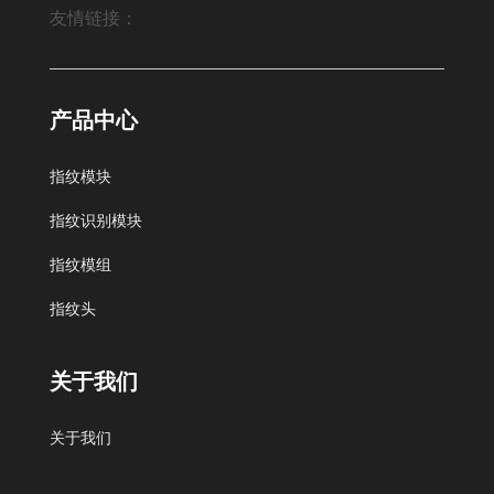
友情链接：
Fingerprint module,Fingerprint sensor module
产品中心
指纹模块
北京艾迪沃德科技发展有限公司
中科商务网
指纹识别模块
指纹模组
指纹头
搜狐
QQ空间
网易邮箱
谷歌
新浪微博
关于我们
慧聪网
阿里巴巴
百度
关于我们