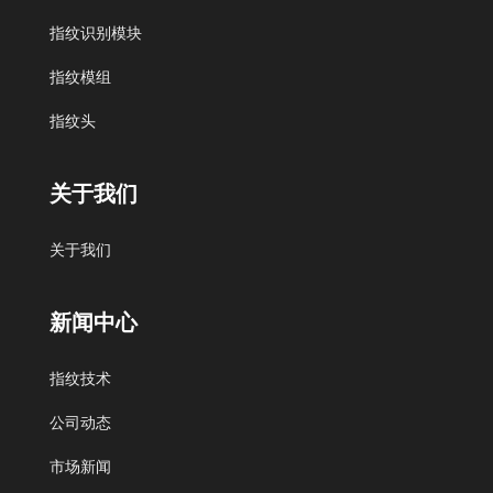
北京艾迪沃德科技发展有限公司
中科商务网
指纹识别模块
指纹模组
指纹头
搜狐
QQ空间
网易邮箱
谷歌
新浪微博
关于我们
慧聪网
阿里巴巴
百度
关于我们
新闻中心
北京艾迪沃德科技发展有限公司
指纹技术
公司动态
市场新闻