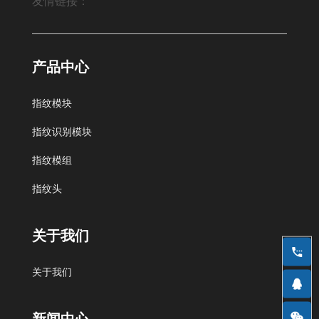
友情链接：
Fingerprint module,Fingerprint sensor module
产品中心
指纹模块
北京艾迪沃德科技发展有限公司
中科商务网
指纹识别模块
指纹模组
指纹头
搜狐
QQ空间
网易邮箱
谷歌
新浪微博
关于我们
慧聪网
阿里巴巴
百度
关于我们