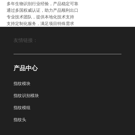
多年生物识别行业经验，产品稳定可靠
通过多国权威认证，助力产品顺利出口
专业技术团队，提供本地化技术支持
支持定制化服务，满足项目特殊需求
友情链接：
Fingerprint module,Fingerprint sensor module
产品中心
指纹模块
北京艾迪沃德科技发展有限公司
中科商务网
指纹识别模块
指纹模组
指纹头
搜狐
QQ空间
网易邮箱
谷歌
新浪微博