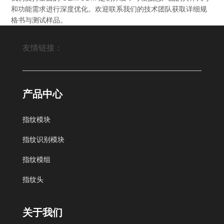
和功能需求进行深度优化。欢迎联系我们的技术团队获取详细规
格书与测试样品。
友情链接：
Fingerprint module,Fingerprint sensor module
产品中心
指纹模块
北京艾迪沃德科技发展有限公司
中科商务网
指纹识别模块
指纹模组
指纹头
搜狐
QQ空间
网易邮箱
谷歌
新浪微博
关于我们